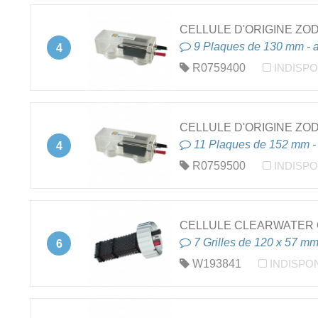
CELLULE D'ORIGINE ZO
9 Plaques de 130 mm - a
4
R0759400
INDISPO
CELLULE D'ORIGINE ZO
11 Plaques de 152 mm - 
4
R0759500
INDISPO
CELLULE CLEARWATER C
7 Grilles de 120 x 57 mm
6
W193841
INDISPO