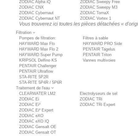
ZODIAC Alpha iQ
ZODIAC Sweepy Free
ZODIAC CNX
ZODIAC Sweepy M3
ZODIAC Cybernaut
ZODIAC TornaX
ZODIAC Cybernaut NT
ZODIAC Vortex 1
Vous trouverez ici toutes les pièces détachées « d'origi
Filtration
Pompes de filtration:
Filtres à sable
HAYWARD Max Flo
HAYWARD PRO Side
HAYWARD Max Flo 2
PENTAIR Tagelus
HAYWARD Super Pump
PENTAIR Triton
KRIPSOL Delfino KS
Vannes multivoies
PENTAIR Challenger
PENTAIR Ultraflow
STA-RITE 5P2R
STA-RITE 5P4R / 5P6R
Traitement de l'eau
CLEARWATER LM2
Electrolyseurs de sel
ZODIAC Ei
ZODIAC TRi
ZODIAC Ei²
ZODIAC TRi Expert
ZODIAC Ei² Expert
ZODIAC eXO
ZODIAC eXO IQ
ZODIAC Gensalt OE
ZODIAC Gensalt OT