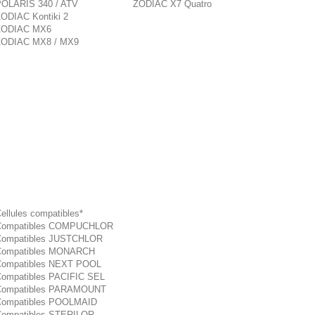
OLARIS 340 / ATV
ZODIAC X7 Quatro
ODIAC Kontiki 2
ZODIAC MX6
ZODIAC MX8 / MX9
ellules compatibles*
Compatibles COMPUCHLOR
ompatibles JUSTCHLOR
Compatibles MONARCH
ompatibles NEXT POOL
ompatibles PACIFIC SEL
Compatibles PARAMOUNT
ompatibles POOLMAID
ompatibles STERILOR