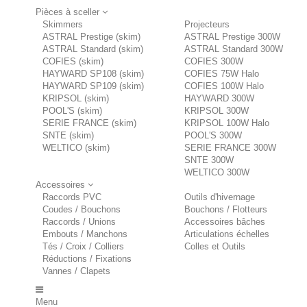
Pièces à sceller
Skimmers
Projecteurs
ASTRAL Prestige (skim)
ASTRAL Prestige 300W
ASTRAL Standard (skim)
ASTRAL Standard 300W
COFIES (skim)
COFIES 300W
HAYWARD SP108 (skim)
COFIES 75W Halo
HAYWARD SP109 (skim)
COFIES 100W Halo
KRIPSOL (skim)
HAYWARD 300W
POOL'S (skim)
KRIPSOL 300W
SERIE FRANCE (skim)
KRIPSOL 100W Halo
SNTE (skim)
POOL'S 300W
WELTICO (skim)
SERIE FRANCE 300W
SNTE 300W
WELTICO 300W
Accessoires
Raccords PVC
Outils d'hivernage
Coudes / Bouchons
Bouchons / Flotteurs
Raccords / Unions
Accessoires bâches
Embouts / Manchons
Articulations échelles
Tés / Croix / Colliers
Colles et Outils
Réductions / Fixations
Vannes / Clapets
Menu