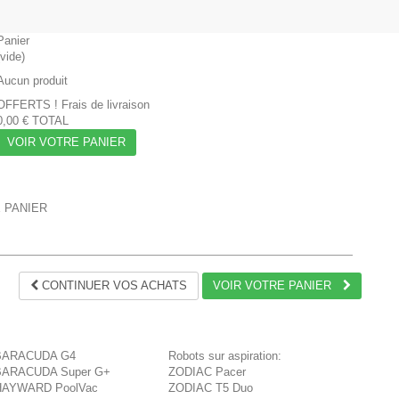
Panier
(vide)
Aucun produit
OFFERTS !
Frais de livraison
0,00 €
TOTAL
VOIR VOTRE PANIER
E PANIER
CONTINUER VOS ACHATS
VOIR VOTRE PANIER
BARACUDA G4
Robots sur aspiration:
BARACUDA Super G+
ZODIAC Pacer
HAYWARD PoolVac
ZODIAC T5 Duo