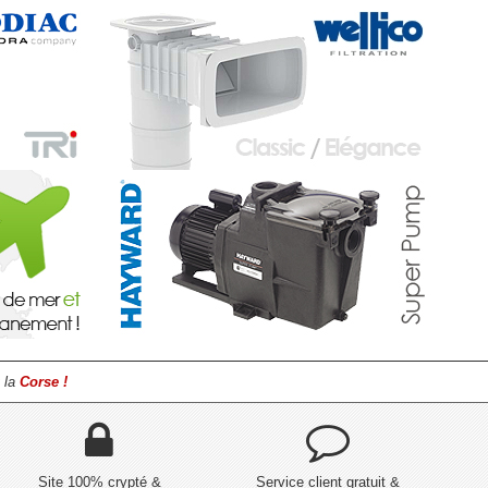
 la
Corse !
Site 100% crypté &
Service client gratuit &