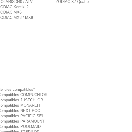
OLARIS 340 / ATV
ZODIAC X7 Quatro
ODIAC Kontiki 2
ZODIAC MX6
ZODIAC MX8 / MX9
ellules compatibles*
Compatibles COMPUCHLOR
ompatibles JUSTCHLOR
Compatibles MONARCH
ompatibles NEXT POOL
ompatibles PACIFIC SEL
Compatibles PARAMOUNT
ompatibles POOLMAID
ompatibles STERILOR