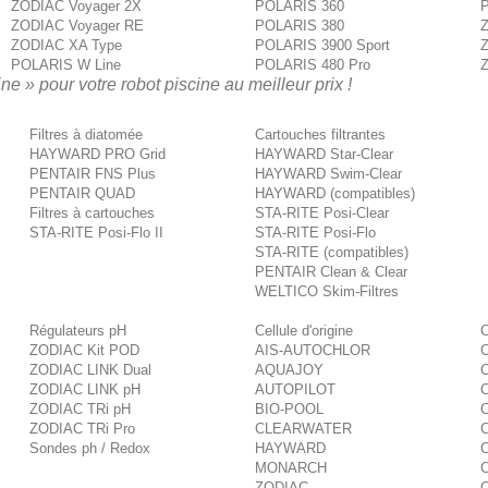
ZODIAC Voyager 2X
POLARIS 360
P
ZODIAC Voyager RE
POLARIS 380
Z
ZODIAC XA Type
POLARIS 3900 Sport
POLARIS W Line
POLARIS 480 Pro
ne » pour votre robot piscine au meilleur prix !
Filtres à diatomée
Cartouches filtrantes
HAYWARD PRO Grid
HAYWARD Star-Clear
PENTAIR FNS Plus
HAYWARD Swim-Clear
PENTAIR QUAD
HAYWARD (compatibles)
Filtres à cartouches
STA-RITE Posi-Clear
STA-RITE Posi-Flo II
STA-RITE Posi-Flo
STA-RITE (compatibles)
PENTAIR Clean & Clear
WELTICO Skim-Filtres
Régulateurs pH
Cellule d'origine
C
ZODIAC Kit POD
AIS-AUTOCHLOR
ZODIAC LINK Dual
AQUAJOY
C
ZODIAC LINK pH
AUTOPILOT
ZODIAC TRi pH
BIO-POOL
C
ZODIAC TRi Pro
CLEARWATER
C
Sondes ph / Redox
HAYWARD
MONARCH
C
ZODIAC
C