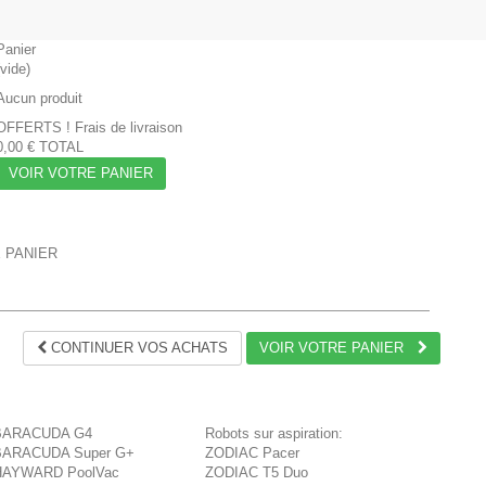
Panier
(vide)
Aucun produit
OFFERTS !
Frais de livraison
0,00 €
TOTAL
VOIR VOTRE PANIER
E PANIER
CONTINUER VOS ACHATS
VOIR VOTRE PANIER
BARACUDA G4
Robots sur aspiration:
BARACUDA Super G+
ZODIAC Pacer
HAYWARD PoolVac
ZODIAC T5 Duo