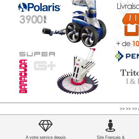
>> >> >> 
A votre service depuis
Site Français &