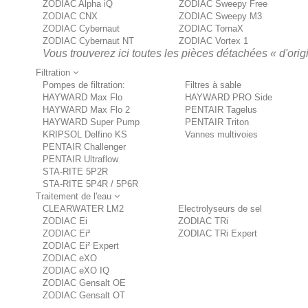
ZODIAC Alpha iQ
ZODIAC Sweepy Free
ZODIAC CNX
ZODIAC Sweepy M3
ZODIAC Cybernaut
ZODIAC TornaX
ZODIAC Cybernaut NT
ZODIAC Vortex 1
Vous trouverez ici toutes les pièces détachées « d'origi
Filtration
Pompes de filtration:
Filtres à sable
HAYWARD Max Flo
HAYWARD PRO Side
HAYWARD Max Flo 2
PENTAIR Tagelus
HAYWARD Super Pump
PENTAIR Triton
KRIPSOL Delfino KS
Vannes multivoies
PENTAIR Challenger
PENTAIR Ultraflow
STA-RITE 5P2R
STA-RITE 5P4R / 5P6R
Traitement de l'eau
CLEARWATER LM2
Electrolyseurs de sel
ZODIAC Ei
ZODIAC TRi
ZODIAC Ei²
ZODIAC TRi Expert
ZODIAC Ei² Expert
ZODIAC eXO
ZODIAC eXO IQ
ZODIAC Gensalt OE
ZODIAC Gensalt OT