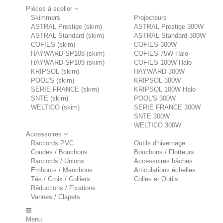
Pièces à sceller
Skimmers
Projecteurs
ASTRAL Prestige (skim)
ASTRAL Prestige 300W
ASTRAL Standard (skim)
ASTRAL Standard 300W
COFIES (skim)
COFIES 300W
HAYWARD SP108 (skim)
COFIES 75W Halo
HAYWARD SP109 (skim)
COFIES 100W Halo
KRIPSOL (skim)
HAYWARD 300W
POOL'S (skim)
KRIPSOL 300W
SERIE FRANCE (skim)
KRIPSOL 100W Halo
SNTE (skim)
POOL'S 300W
WELTICO (skim)
SERIE FRANCE 300W
SNTE 300W
WELTICO 300W
Accessoires
Raccords PVC
Outils d'hivernage
Coudes / Bouchons
Bouchons / Flotteurs
Raccords / Unions
Accessoires bâches
Embouts / Manchons
Articulations échelles
Tés / Croix / Colliers
Colles et Outils
Réductions / Fixations
Vannes / Clapets
Menu