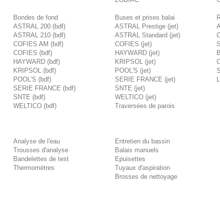
Bondes de fond
Buses et prises balai
R
ASTRAL 200 (bdf)
ASTRAL Prestige (jet)
A
ASTRAL 210 (bdf)
ASTRAL Standard (jet)
C
COFIES AM (bdf)
COFIES (jet)
S
COFIES (bdf)
HAYWARD (jet)
B
HAYWARD (bdf)
KRIPSOL (jet)
C
KRIPSOL (bdf)
POOL'S (jet)
S
POOL'S (bdf)
SERIE FRANCE (jet)
L
SERIE FRANCE (bdf)
SNTE (jet)
SNTE (bdf)
WELTICO (jet)
WELTICO (bdf)
Traversées de parois
Analyse de l'eau
Entretien du bassin
Trousses d'analyse
Balais manuels
Bandelettes de test
Epuisettes
Thermomètres
Tuyaux d'aspiration
Brosses de nettoyage